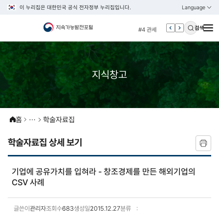
이 누리집은 대한민국 공식 전자정부 누리집입니다.
Language
열기
KOREAN
#3 vnr
ENGLISH
#4 관세
검색
#5 esg
#6 빈곤
#7 un
지식창고
#1 경제
#2 환경
#3 vnr
홈
학술자료집
#4 관세
학술자료집 상세 보기
#5 esg
#6 빈곤
기업에 공유가치를 입혀라 - 창조경제를 만든 해외기업의
#7 un
CSV 사례
글쓴이
관리자
조회수
683
생성일
2015.12.27
분류