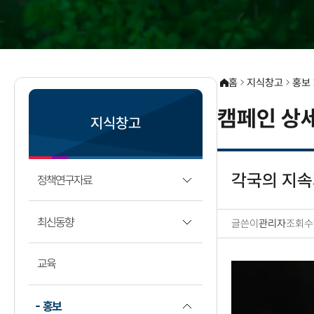
홈
지식창고
홍보
캠페인 상
지식창고
각국의 지속
정책연구자료
최신동향
글쓴이
관리자
조회수
캠페인 상세보기
교육
홍보