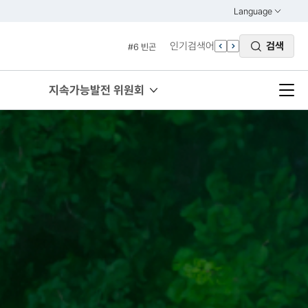
#4 관세
Language
열기
#5 esg
KOREAN
인기검색어
검색
#6 빈곤
ENGLISH
#7 un
#1 경제
지속가능발전 위원회
#2 환경