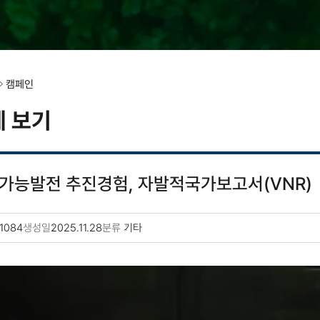
캠페인
세 보기
가능발전 추진경험, 자발적국가보고서(VNR)
1084
생성일
2025.11.28
분류
기타