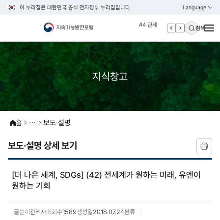
#3 vnr
이 누리집은 대한민국 공식 전자정부 누리집입니다.
Language
열기
KOREAN
#4 관세
ENGLISH
검색
#5 esg
#6 빈곤
#7 un
지식창고
#1 경제
#2 환경
#3 vnr
#4 관세
홈
보도·설명
#5 esg
보도·설명 상세 보기
#6 빈곤
#7 un
[더 나은 세계, SDGs] (42) 전세계가 원하는 미래, 유엔이
원하는 기회
글쓴이
관리자
조회수
1589
생성일
2018.07.24
분류