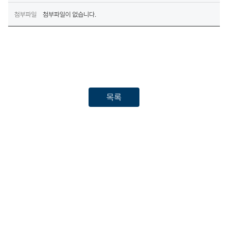
View&uQ2&uQ&pageST=SUBJECT&pageSV&page=1&page
SC=SORT_ORDER&pageSO=DESC&dmlType&boardNo=00
첨부파일
첨부파일이 없습니다.
(새창열림
005562&siteLink&menuCode=www&zineInfoNo=0048
목록
(우)30107 세종특별자치시 다솜로 261(어진동, 정부세종청사)
정부통합콜센터 - 국번없이 110
개인정보처리방침
저작권 정책
(새창열림)
© The Government of the Republic of Korea. All rights
reserved.