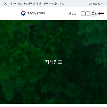
이 누리집은 대한민국 공식 전자정부 누리집입니다.
Language
열기
KOREAN
#4 관세
ENGLISH
#5 esg
검색
#6 빈곤
#7 un
#1 경제
#2 환경
#3 vnr
#4 관세
지식창고
#5 esg
#6 빈곤
#7 un