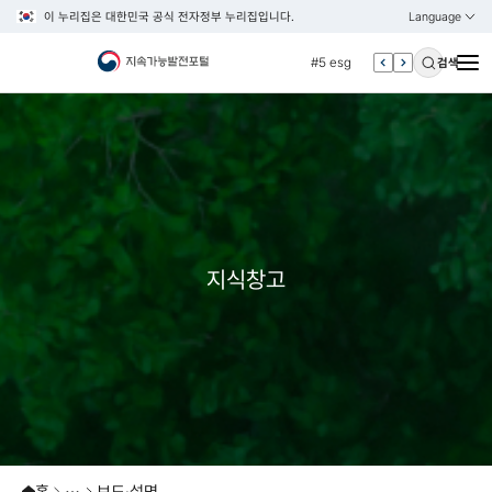
이 누리집은 대한민국 공식 전자정부 누리집입니다.
Language
열기
KOREAN
#4 관세
ENGLISH
#5 esg
검색
#6 빈곤
#7 un
#1 경제
#2 환경
#3 vnr
#4 관세
지식창고
#5 esg
#6 빈곤
#7 un