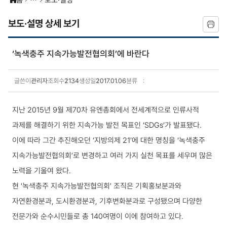
홈
보도·설명
보도·설명 상세 보기
‘녹색충주 지속가능발전협의회’에 바란다
글쓴이
관리자
조회수
2134
생성일
2017.01.06
분류
보도·설명 상세보기
지난 2015년 9월 제70차 유엔총회에서 전세계적으로 인류사적
과제를 해결하기 위한 지속가능 발전 목표인 ‘SDGs’가 발표됐다.
이에 따라 그간 추진해오던 ‘지방의제 21’에 대한 명칭을 ‘녹색충주
지속가능발전협의회’로 변경하고 여러 가지 실천 목표를 세우며 많은
노력을 기울여 왔다.
현 ‘녹색충주 지속가능발전협의회’ 조직은 기획홍보분과와
자연환경분과, 도시환경분과, 기후변화분과로 구성됐으며 다양한
전문가와 순수시민들로 총 140여명이 이에 참여하고 있다.