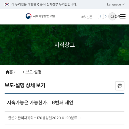
이 누리집은 대한민국 공식 전자정부 누리집입니다.
Language
열기
KOREAN
#5 esg
ENGLISH
#6 빈곤
검색
#7 un
#1 경제
#2 환경
지식창고
#3 vnr
#4 관세
#5 esg
홈
보도·설명
#6 빈곤
보도·설명 상세 보기
#7 un
지속가능은 가능한가… 6번째 제언
글쓴이
관리자
조회수
170
생성일
2020.01.20
분류
보도·설명 상세보기