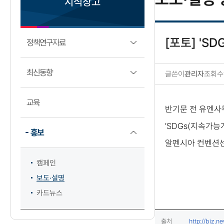
지식창고
[포토] '
정책연구자료
최신동향
글쓴이
관리자
조회수
보도·설명 상세보기
교육
반기문 전 유엔사
'SDGs(지속가능
홍보
알펜시아 컨벤션
캠페인
보도·설명
카드뉴스
출처
http://biz.