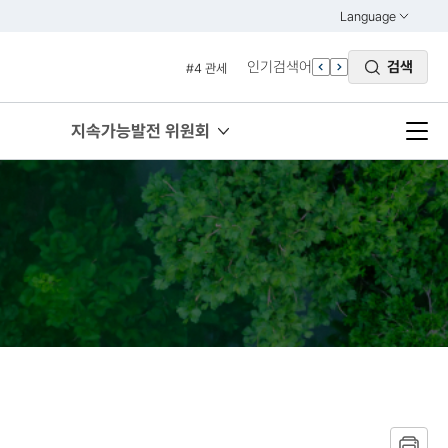
#2 환경
Language
열기
#3 vnr
KOREAN
인기검색어
검색
#4 관세
ENGLISH
#5 esg
#6 빈곤
지속가능발전 위원회
#7 un
#1 경제
#2 환경