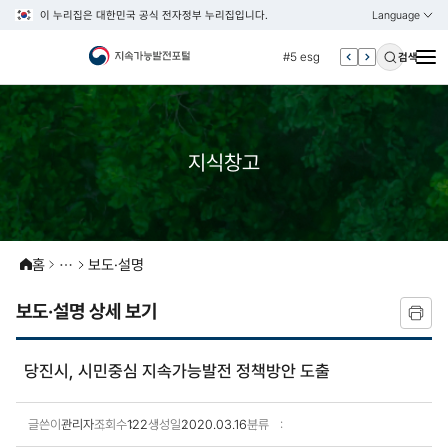
이 누리집은 대한민국 공식 전자정부 누리집입니다.
Language
열기
KOREAN
#4 관세
ENGLISH
#5 esg
검색
#6 빈곤
#7 un
#1 경제
지식창고
#2 환경
#3 vnr
#4 관세
홈
보도·설명
#5 esg
#6 빈곤
보도·설명 상세 보기
#7 un
당진시, 시민중심 지속가능발전 정책방안 도출
글쓴이
관리자
조회수
122
생성일
2020.03.16
분류