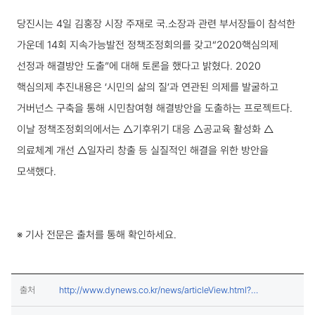
보도·설명 상세보기
당진시는 4일 김홍장 시장 주재로 국․소장과 관련 부서장들이 참석한
가운데 14회 지속가능발전 정책조정회의를 갖고“2020핵심의제
선정과 해결방안 도출”에 대해 토론을 했다고 밝혔다. 2020
핵심의제 추진내용은 ‘시민의 삶의 질’과 연관된 의제를 발굴하고
거버넌스 구축을 통해 시민참여형 해결방안을 도출하는 프로젝트다.
이날 정책조정회의에서는 △기후위기 대응 △공교육 활성화 △
의료체계 개선 △일자리 창출 등 실질적인 해결을 위한 방안을
모색했다.
※ 기사 전문은 출처를 통해 확인하세요.
출처
http://www.dynews.co.kr/news/articleView.html?
(새창열림)
idxno=491961