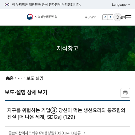
이 누리집은 대한민국 공식 전자정부 누리집입니다.
Language
열기
KOREAN
#2 환경
ENGLISH
#3 vnr
검색
#4 관세
#5 esg
#6 빈곤
지식창고
#7 un
#1 경제
#2 환경
홈
보도·설명
#3 vnr
#4 관세
보도·설명 상세 보기
#5 esg
#6 빈곤
지구를 위협하는 기업③ 당신이 먹는 생선요리와 통조림의
진실 [더 나은 세계, SDGs] (129)
#7 un
글쓴이
관리자
조회수
170
생성일
2020.04.13
분류