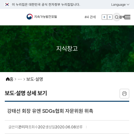
이 누리집은 대한민국 공식 전자정부 누리집입니다.
Language
열기
KOREAN
#3 vnr
ENGLISH
#4 관세
검색
#5 esg
#6 빈곤
#7 un
지식창고
#1 경제
#2 환경
#3 vnr
홈
보도·설명
#4 관세
#5 esg
보도·설명 상세 보기
#6 빈곤
#7 un
강태선 회장 유엔 SDGs협회 자문위원 위촉
글쓴이
관리자
조회수
202
생성일
2020.06.08
분류