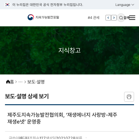
이 누리집은 대한민국 공식 전자정부 누리집입니다.
Language
열기
KOREAN
#3 vnr
ENGLISH
#4 관세
검색
#5 esg
#6 빈곤
#7 un
지식창고
#1 경제
#2 환경
#3 vnr
홈
보도·설명
#4 관세
#5 esg
보도·설명 상세 보기
#6 빈곤
#7 un
제주도지속가능발전협의회, ‘재생에너지 사랑방-제주
재생e넷’ 운영중
글쓴이
에디터
조회수
127
생성일
2021.07.28
분류