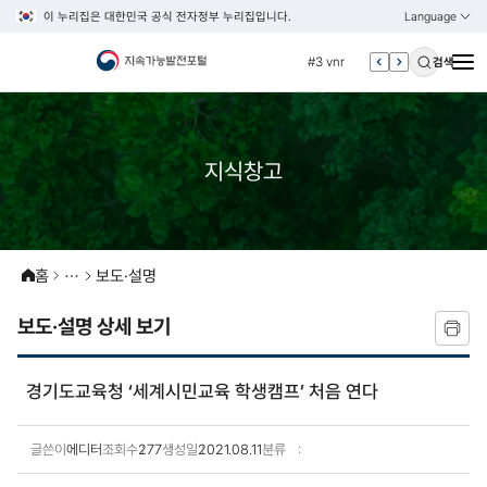
이 누리집은 대한민국 공식 전자정부 누리집입니다.
Language
열기
KOREAN
#2 환경
ENGLISH
#3 vnr
검색
#4 관세
#5 esg
#6 빈곤
지식창고
#7 un
#1 경제
#2 환경
홈
보도·설명
#3 vnr
보도·설명 상세 보기
#4 관세
#5 esg
#6 빈곤
경기도교육청 ‘세계시민교육 학생캠프’ 처음 연다
#7 un
글쓴이
에디터
조회수
277
생성일
2021.08.11
분류
보도·설명 상세보기