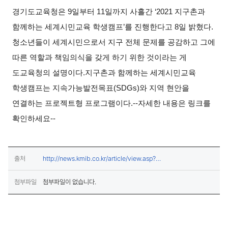
경기도교육청은 9일부터 11일까지 사흘간 ‘2021 지구촌과
함께하는 세계시민교육 학생캠프’를 진행한다고 8일 밝혔다.
청소년들이 세계시민으로서 지구 전체 문제를 공감하고 그에
따른 역할과 책임의식을 갖게 하기 위한 것이라는 게
도교육청의 설명이다.
지구촌과 함께하는 세계시민교육
학생캠프는 지속가능발전목표(SDGs)와 지역 현안을
연결하는 프로젝트형 프로그램이다.
--자세한 내용은 링크를
확인하세요--
출처
http://news.kmib.co.kr/article/view.asp?
(새창열림)
arcid=0016148237&code=61121411&cp=nv
첨부파일
첨부파일이 없습니다.