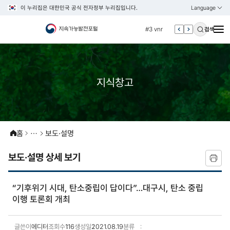
이 누리집은 대한민국 공식 전자정부 누리집입니다.
Language
열기
KOREAN
#2 환경
ENGLISH
#3 vnr
검색
#4 관세
#5 esg
#6 빈곤
지식창고
#7 un
#1 경제
#2 환경
홈
보도·설명
#3 vnr
#4 관세
보도·설명 상세 보기
#5 esg
#6 빈곤
“기후위기 시대, 탄소중립이 답이다”…대구시, 탄소 중립
이행 토론회 개최
#7 un
글쓴이
에디터
조회수
116
생성일
2021.08.19
분류