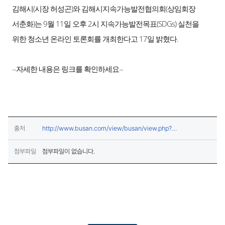
김해시(시장 허성곤)와 김해시지속가능발전협의회(상임회장
서춘화)는 9월 11일 오후 2시 지속가능발전목표(SDGs) 실천을
위한 청소년 온라인 토론회를 개최한다고 17일 밝혔다.
--자세한 내용은 링크를 확인하세요--
출처
http://www.busan.com/view/busan/view.php?
(새창열림)
code=2021081709425605686
첨부파일
첨부파일이 없습니다.