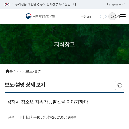
이 누리집은 대한민국 공식 전자정부 누리집입니다.
Language
열기
KOREAN
#2 환경
ENGLISH
#3 vnr
검색
#4 관세
#5 esg
#6 빈곤
지식창고
#7 un
#1 경제
#2 환경
홈
보도·설명
#3 vnr
보도·설명 상세 보기
#4 관세
#5 esg
김해시 청소년 지속가능발전을 이야기하다
#6 빈곤
#7 un
글쓴이
에디터
조회수
163
생성일
2021.08.19
분류
보도·설명 상세보기