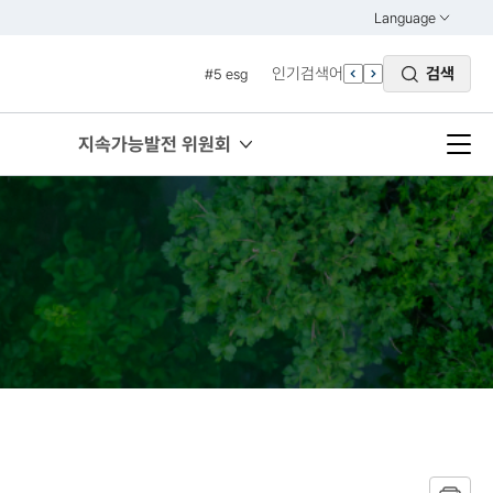
#3 vnr
Language
열기
#4 관세
KOREAN
인기검색어
검색
#5 esg
ENGLISH
#6 빈곤
#7 un
지속가능발전 위원회
#1 경제
#2 환경