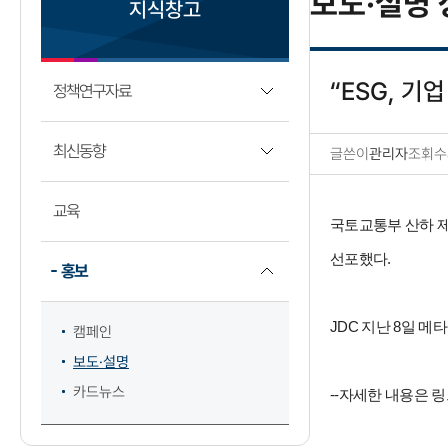
보도·설명 
지식창고
“ESG, 기
정책연구자료
최신동향
글쓴이
관리자
조회수
보도·설명 상세보기
교육
국토교통부 산하 제
선포했다.
홍보
JDC 지난 8일 
캠페인
보도·설명
카드뉴스
--자세한 내용은 