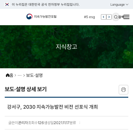
이 누리집은 대한민국 공식 전자정부 누리집입니다.
Language
열기
KOREAN
#4 관세
ENGLISH
#5 esg
검색
#6 빈곤
#7 un
#1 경제
지식창고
#2 환경
#3 vnr
#4 관세
홈
보도·설명
#5 esg
보도·설명 상세 보기
#6 빈곤
#7 un
강서구, 2030 지속가능발전 비전 선포식 개최
글쓴이
관리자
조회수
126
생성일
2021.11.17
분류
보도·설명 상세보기