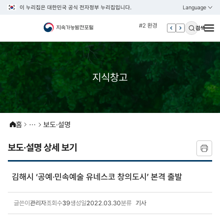
#1 경제
이 누리집은 대한민국 공식 전자정부 누리집입니다.
Language
열기
KOREAN
#2 환경
ENGLISH
검색
#3 vnr
#4 관세
#5 esg
지식창고
#6 빈곤
#7 un
#1 경제
#2 환경
홈
보도·설명
#3 vnr
보도·설명 상세 보기
#4 관세
#5 esg
김해시 ‘공예·민속예술 유네스코 창의도시’ 본격 출발
#6 빈곤
#7 un
글쓴이
관리자
조회수
39
생성일
2022.03.30
분류
기사
보도·설명 상세보기