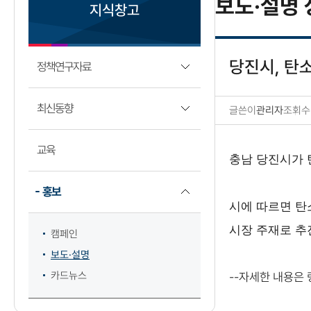
보도·설명 
지식창고
당진시, 탄
정책연구자료
최신동향
글쓴이
관리자
조회수
보도·설명 상세보기
교육
충남 당진시가 
홍보
시에 따르면 탄
시장 주재로 추
캠페인
보도·설명
카드뉴스
--자세한 내용은