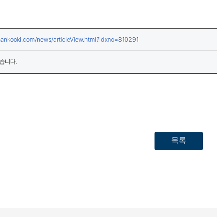
(새창열림)
y.hankooki.com/news/articleView.html?idxno=810291
습니다.
목록