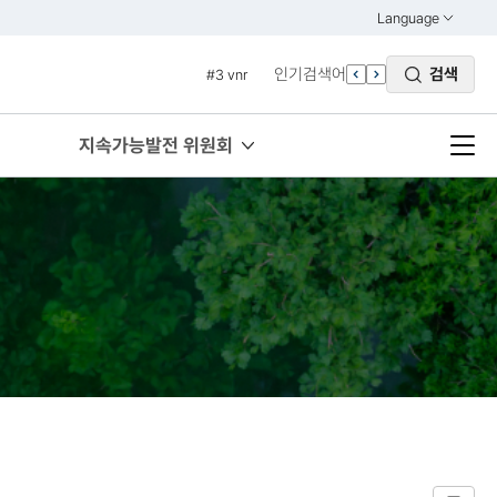
#2 환경
Language
열기
#3 vnr
KOREAN
인기검색어
검색
#4 관세
ENGLISH
#5 esg
지속가능발전 위원회
#6 빈곤
#7 un
#1 경제
#2 환경