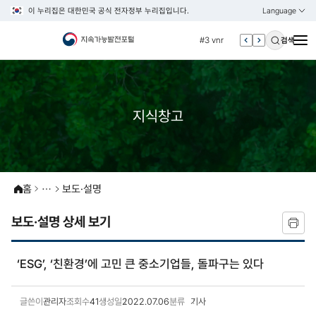
이 누리집은 대한민국 공식 전자정부 누리집입니다.
Language
열기
KOREAN
#2 환경
ENGLISH
#3 vnr
검색
#4 관세
#5 esg
#6 빈곤
지식창고
#7 un
#1 경제
#2 환경
홈
보도·설명
#3 vnr
#4 관세
보도·설명 상세 보기
#5 esg
#6 빈곤
‘ESG’, ‘친환경’에 고민 큰 중소기업들, 돌파구는 있다
#7 un
글쓴이
관리자
조회수
41
생성일
2022.07.06
분류
기사