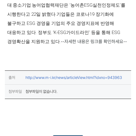
대⸱중소기업⸱농어업협력재단은 ‘농어촌ESG실천인정제도’를
시행한다고 22일 밝혔다.
기업들은 코로나19 장기화에
불구하고 ESG 경영을 기업의 주요 경영지표에 반영해
대응하고 있다. 정부도 ‘K-ESG가이드라인’ 등을 통해 ESG
경영확산을 지원하고 있다.
--자세한 내용은 링크를 확인하세요--
(새창열림
출처
http://www.m-i.kr/news/articleView.html?idxno=943963
첨부파일
첨부파일이 없습니다.