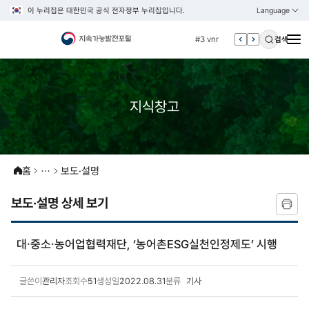
이 누리집은 대한민국 공식 전자정부 누리집입니다.
Language
열기
KOREAN
#2 환경
ENGLISH
#3 vnr
검색
#4 관세
#5 esg
#6 빈곤
지식창고
#7 un
#1 경제
#2 환경
홈
보도·설명
#3 vnr
보도·설명 상세 보기
#4 관세
#5 esg
대⸱중소⸱농어업협력재단, ‘농어촌ESG실천인정제도’ 시행
#6 빈곤
#7 un
글쓴이
관리자
조회수
51
생성일
2022.08.31
분류
기사
보도·설명 상세보기