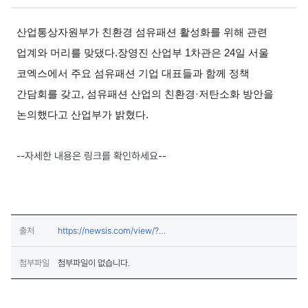
보도·설명 상세보기
산업통상자원부가 친환경 섬유패션 활성화를 위해 관련
업계와 머리를 맞댔다.
장영진 산업부 1차관은 24일 서울
코엑스에서 주요 섬유패션 기업 대표들과 함께 정책
간담회를 갖고, 섬유패션 산업의 친환경·저탄소화 방안을
논의했다고 산업부가 밝혔다.
--자세한 내용은 링크를 확인하세요--
출처
https://newsis.com/view/?
(새창열
id=NISX20220823_0001988159&cID=10401&pID=10400
첨부파일
첨부파일이 없습니다.