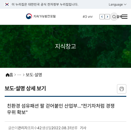
이 누리집은 대한민국 공식 전자정부 누리집입니다.
Language
열기
KOREAN
#2 환경
ENGLISH
#3 vnr
검색
#4 관세
#5 esg
#6 빈곤
지식창고
#7 un
#1 경제
#2 환경
홈
보도·설명
#3 vnr
#4 관세
보도·설명 상세 보기
#5 esg
#6 빈곤
친환경 섬유패션 팔 걷어붙인 산업부…"전기차처럼 경쟁
우위 확보"
#7 un
글쓴이
관리자
조회수
42
생성일
2022.08.31
분류
기사