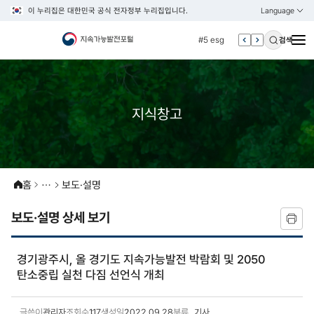
이 누리집은 대한민국 공식 전자정부 누리집입니다.
Language
열기
KOREAN
#4 관세
ENGLISH
#5 esg
검색
#6 빈곤
#7 un
#1 경제
지식창고
#2 환경
#3 vnr
#4 관세
홈
보도·설명
#5 esg
#6 빈곤
보도·설명 상세 보기
#7 un
경기광주시, 올 경기도 지속가능발전 박람회 및 2050
탄소중립 실천 다짐 선언식 개최
글쓴이
관리자
조회수
117
생성일
2022.09.28
분류
기사