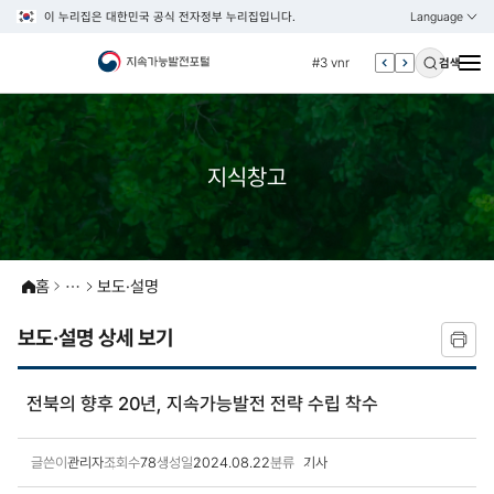
이 누리집은 대한민국 공식 전자정부 누리집입니다.
Language
열기
KOREAN
#2 환경
ENGLISH
#3 vnr
검색
#4 관세
#5 esg
#6 빈곤
지식창고
#7 un
#1 경제
#2 환경
홈
보도·설명
#3 vnr
#4 관세
보도·설명 상세 보기
#5 esg
#6 빈곤
전북의 향후 20년, 지속가능발전 전략 수립 착수
#7 un
글쓴이
관리자
조회수
78
생성일
2024.08.22
분류
기사