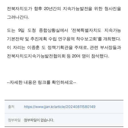
보도·설명 상세보기
전북자치도가 향후 20년간의 지속가능발전을 위한 청사진을
그려나간다.
도는 9일 도청 종합상황실에서 '전북특별자치도 지속가능
기본전략 및 추진계획 수립 연구용역 착수보고회'를 개최했다.
이 자리는 이종훈 도 정책기획관을 주재로, 관련 부서장들과
전북자치도지속가능발전협의회 등 20여 명이 참석했다.
--자세한 내용은 링크를 확인하세요--
(새창열림)
출처
https://www.jjan.kr/article/20240811580149
첨부파일
첨부파일이 없습니다.