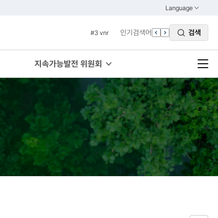
#1 경제
Language
열기
#2 환경
KOREAN
인기검색어
검색
#3 vnr
ENGLISH
#4 관세
#5 esg
지속가능발전 위원회
#6 빈곤
#7 un
#1 경제
#2 환경