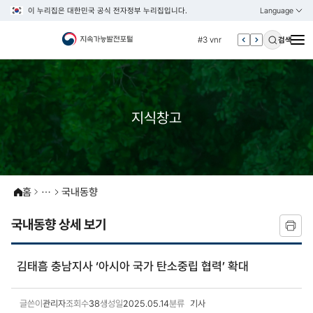
이 누리집은 대한민국 공식 전자정부 누리집입니다.
Language
열기
KOREAN
#2 환경
ENGLISH
#3 vnr
검색
#4 관세
#5 esg
#6 빈곤
지식창고
#7 un
#1 경제
#2 환경
#3 vnr
홈
국내동향
#4 관세
국내동향 상세 보기
#5 esg
#6 빈곤
김태흠 충남지사 ‘아시아 국가 탄소중립 협력’ 확대
#7 un
글쓴이
관리자
조회수
38
생성일
2025.05.14
분류
기사