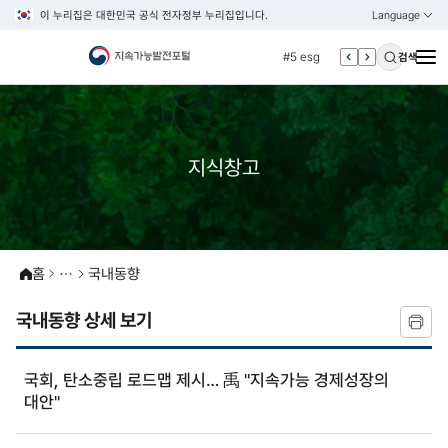
이 누리집은 대한민국 공식 전자정부 누리집입니다.
Language
열기
KOREAN
#4 관세
ENGLISH
#5 esg
검색
#6 빈곤
#7 un
#1 경제
지식창고
#2 환경
#3 vnr
#4 관세
#5 esg
홈
국내동향
#6 빈곤
국내동향 상세 보기
#7 un
국회, 탄소중립 로드맵 제시… 禹 "지속가능 경제성장의
대안"