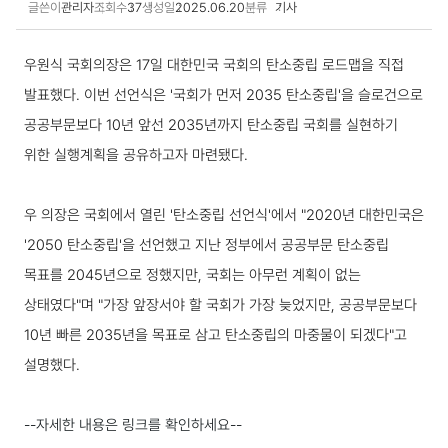
글쓴이
관리자
조회수
37
생성일
2025.06.20
분류
기사
국내동향 상세보기
우원식 국회의장은 17일 대한민국 국회의 탄소중립 로드맵을 직접
발표했다. 이번 선언식은 '국회가 먼저 2035 탄소중립'을 슬로건으로
공공부문보다 10년 앞선 2035년까지 탄소중립 국회를 실현하기
위한 실행계획을 공유하고자 마련됐다.
우 의장은 국회에서 열린 '탄소중립 선언식'에서 "2020년 대한민국은
'2050 탄소중립'을 선언했고 지난 정부에서 공공부문 탄소중립
목표를 2045년으로 정했지만, 국회는 아무런 계획이 없는
상태였다"며 "가장 앞장서야 할 국회가 가장 늦었지만, 공공부문보다
10년 빠른 2035년을 목표로 삼고 탄소중립의 마중물이 되겠다"고
설명했다.
--자세한 내용은 링크를 확인하세요--