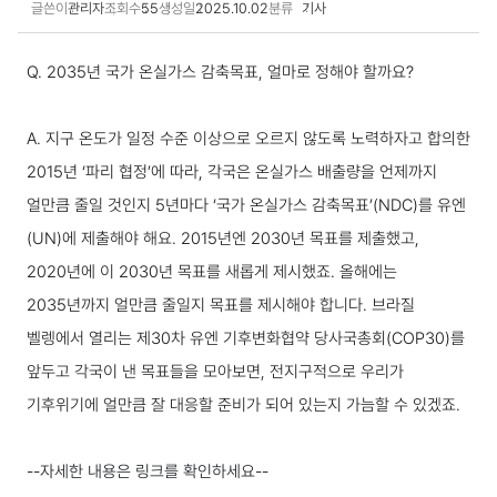
글쓴이
관리자
조회수
55
생성일
2025.10.02
분류
기사
국내동향 상세보기
Q. 2035년 국가 온실가스 감축목표, 얼마로 정해야 할까요?
A. 지구 온도가 일정 수준 이상으로 오르지 않도록 노력하자고 합의한
2015년 ‘파리 협정’에 따라, 각국은 온실가스 배출량을 언제까지
얼만큼 줄일 것인지 5년마다 ‘국가 온실가스 감축목표’(NDC)를 유엔
(UN)에 제출해야 해요. 2015년엔 2030년 목표를 제출했고,
2020년에 이 2030년 목표를 새롭게 제시했죠. 올해에는
2035년까지 얼만큼 줄일지 목표를 제시해야 합니다. 브라질
벨렝에서 열리는 제30차 유엔 기후변화협약 당사국총회(COP30)를
앞두고 각국이 낸 목표들을 모아보면, 전지구적으로 우리가
기후위기에 얼만큼 잘 대응할 준비가 되어 있는지 가늠할 수 있겠죠.
--자세한 내용은 링크를 확인하세요--