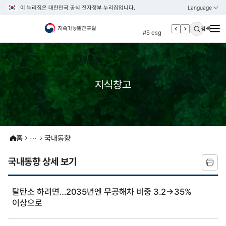
이 누리집은 대한민국 공식 전자정부 누리집입니다.
Language
열기
KOREAN
#4 관세
ENGLISH
검색
#5 esg
#6 빈곤
#7 un
#1 경제
지식창고
#2 환경
#3 vnr
#4 관세
#5 esg
홈
국내동향
#6 빈곤
국내동향 상세 보기
#7 un
탈탄소 하려면…2035년엔 무공해차 비중 3.2→35%
이상으로