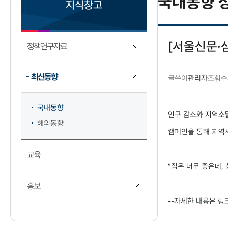
국내동향 
지식창고
[서울신문·삼
정책연구자료
최신동향
글쓴이
관리자
조회수
국내동향 상세보기
국내동향
인구 감소와 지역소멸
해외동향
캠페인을 통해 지역
교육
“집은 너무 좋은데,
홍보
--자세한 내용은 링