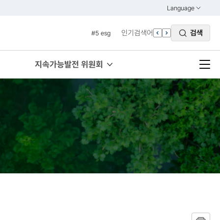
#3 vnr
Language
열기
#4 관세
KOREAN
인기검색어
검색
#5 esg
ENGLISH
#6 빈곤
#7 un
지속가능발전 위원회
#1 경제
#2 환경