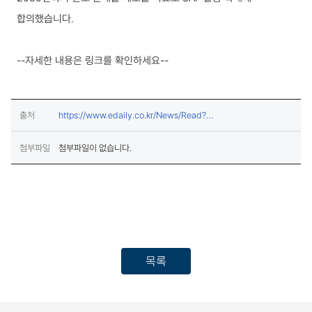
합의했습니다.
--자세한 내용은 링크를 확인하세요--
출처
https://www.edaily.co.kr/News/Read?
newsId=01492406642394256&mediaCodeNo=257&Out
(새창열림)
LnkChk=Y
첨부파일
첨부파일이 없습니다.
목록