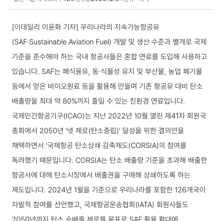
국내동향 상세보기
[이데일리 이윤화 기자] 우리나라의 지속가능항공유
(SAF·Sustainable Aviation Fuel) 개발 및 생산 수준과 별개로 국제
기준을 준수해야 하는 국내 항공사들은 혼합 연료를 도입해 사용하고
있습니다. SAF는 폐식용유, 동·식물성 유지 및 부산물, 농업 폐기물
등에서 얻은 바이오원료 등을 활용해 만들며 기존 항공유 대비 탄소
배출량을 최대 약 80%까지 줄일 수 있는 친환경 연료입니다.
국제민간항공기구(ICAO)는 지난 2022년 10월 열린 제41차 회원국
총회에서 2050년 ‘넷 제로(탄소중립)’ 달성을 위한 결의안을
채택하면서 ‘국제항공 탄소상쇄·감축제도(CORSIA)의 참여를
독려했기 때문입니다. CORSIA는 탄소 배출량 기준을 초과해 배출한
항공사에 대해 탄소시장에서 배출권을 구매해 상쇄하도록 하는
제도입니다. 2024년 1월을 기준으로 우리나라를 포함한 126개국이
자발적 참여를 선언했고, 국제항공운송협회(IATA) 회원사들도
2050년까지 탄소 순배출 제로를 목표로 SAF 활용 확대에