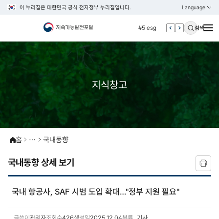
이 누리집은 대한민국 공식 전자정부 누리집입니다.
Language
열기
KOREAN
#4 관세
ENGLISH
#5 esg
검색
#6 빈곤
#7 un
#1 경제
지식창고
#2 환경
#3 vnr
#4 관세
#5 esg
홈
국내동향
#6 빈곤
#7 un
국내동향 상세 보기
국내 항공사, SAF 시범 도입 확대…"정부 지원 필요"
글쓴이
관리자
조회수
426
생성일
2025.12.04
분류
기사