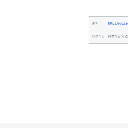
출처
https://go.
첨부파일
첨부파일이 없