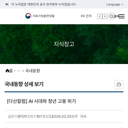
#3 vnr
이 누리집은 대한민국 공식 전자정부 누리집입니다.
Language
열기
KOREAN
#4 관세
ENGLISH
검색
#5 esg
#6 빈곤
#7 un
지식창고
#1 경제
#2 환경
#3 vnr
홈
국내동향
#4 관세
#5 esg
국내동향 상세 보기
#6 빈곤
#7 un
[다산칼럼] AI 시대와 청년 고용 위기
글쓴이
관리자
조회수
107
생성일
2026.03.20
분류
기사
국내동향 상세보기