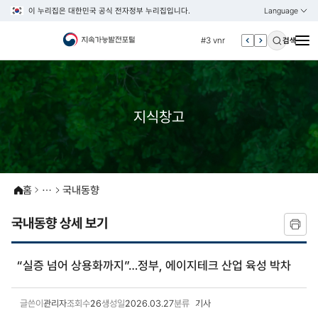
이 누리집은 대한민국 공식 전자정부 누리집입니다.
Language
열기
KOREAN
#2 환경
ENGLISH
#3 vnr
검색
#4 관세
#5 esg
#6 빈곤
지식창고
#7 un
#1 경제
#2 환경
홈
국내동향
#3 vnr
#4 관세
국내동향 상세 보기
#5 esg
#6 빈곤
“실증 넘어 상용화까지”…정부, 에이지테크 산업 육성 박차
#7 un
글쓴이
관리자
조회수
26
생성일
2026.03.27
분류
기사