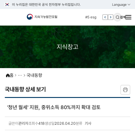
이 누리집은 대한민국 공식 전자정부 누리집입니다.
Language
열기
KOREAN
#4 관세
ENGLISH
#5 esg
검색
#6 빈곤
#7 un
#1 경제
지식창고
#2 환경
#3 vnr
#4 관세
홈
국내동향
#5 esg
국내동향 상세 보기
#6 빈곤
#7 un
'청년 월세' 지원, 중위소득 80%까지 확대 검토
글쓴이
관리자
조회수
418
생성일
2026.04.20
분류
기사
국내동향 상세보기