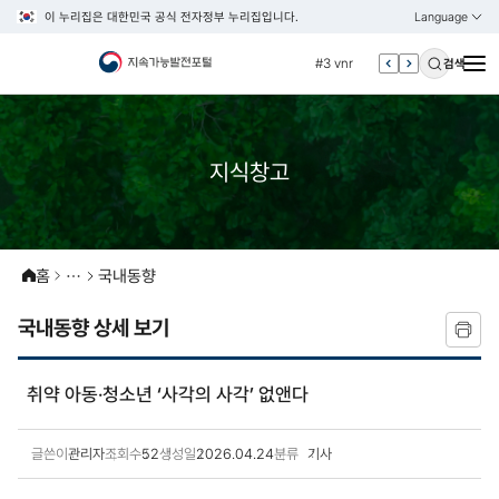
이 누리집은 대한민국 공식 전자정부 누리집입니다.
Language
열기
KOREAN
#2 환경
ENGLISH
#3 vnr
검색
#4 관세
#5 esg
#6 빈곤
지식창고
#7 un
#1 경제
#2 환경
홈
국내동향
#3 vnr
국내동향 상세 보기
#4 관세
#5 esg
취약 아동·청소년 ‘사각의 사각’ 없앤다
#6 빈곤
#7 un
글쓴이
관리자
조회수
52
생성일
2026.04.24
분류
기사
국내동향 상세보기