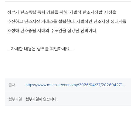
국내동향 상세보기
정부가 탄소중립 동력 강화를 위해 '자발적 탄소시장법' 제정을
추진하고 탄소시장 거래소를 설립한다. 자발적인 탄소시장 생태계를
조성해 탄소중립 시대의 주도권을 잡겠단 전략이다.
--자세한 내용은 링크를 확인하세요--
출처
https://www.mt.co.kr/economy/2026/04/27/20260427132
(새창열림)
33731930
첨부파일
첨부파일이 없습니다.