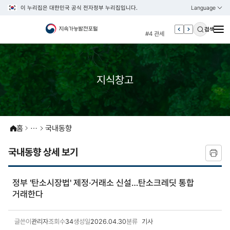
이 누리집은 대한민국 공식 전자정부 누리집입니다.
Language
열기
KOREAN
#3 vnr
ENGLISH
검색
#4 관세
#5 esg
#6 빈곤
#7 un
지식창고
#1 경제
#2 환경
#3 vnr
홈
국내동향
#4 관세
국내동향 상세 보기
#5 esg
#6 빈곤
정부 '탄소시장법' 제정·거래소 신설…탄소크레딧 통합
#7 un
거래한다
글쓴이
관리자
조회수
34
생성일
2026.04.30
분류
기사