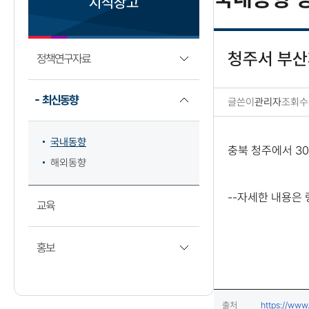
지식창고
청주서 부산
정책연구자료
최신동향
글쓴이
관리자
조회수
국내동향 상세보기
국내동향
충북 청주에서 30
해외동향
--자세한 내용은
교육
홍보
출처
https://www