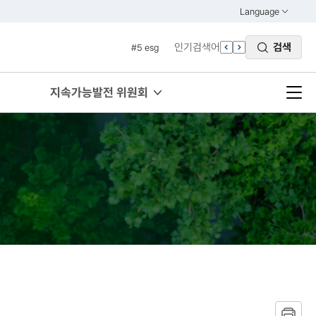
#3 vnr
Language
열기
#4 관세
KOREAN
인기검색어
검색
#5 esg
ENGLISH
#6 빈곤
#7 un
지속가능발전 위원회
#1 경제
#2 환경