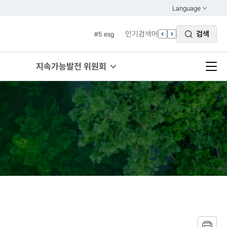
#4 관세
Language
열기
KOREAN
#5 esg
인기검색어
검색
#6 빈곤
ENGLISH
#7 un
지속가능발전 위원회
#1 경제
#2 환경