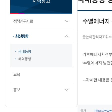
지식창고
수열에너지
정책연구자료
최신동향
글쓴이
관리자
조회수
국내동향 상세보기
국내동향
기후에너지환경부와
해외동향
‘수열에너지 발전
교육
--자세한 내용은
홍보
출처
https://www