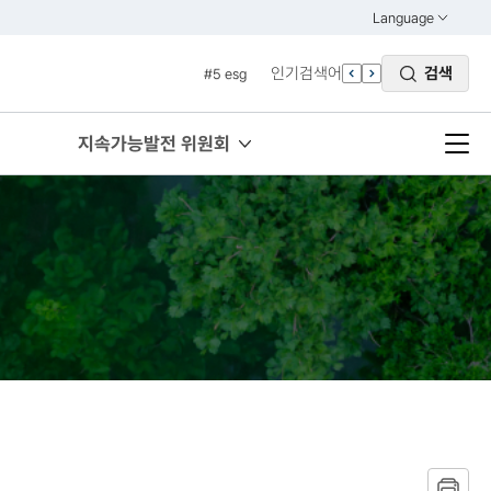
#3 vnr
Language
열기
#4 관세
KOREAN
인기검색어
검색
#5 esg
ENGLISH
#6 빈곤
#7 un
지속가능발전 위원회
#1 경제
#2 환경