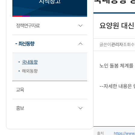
지식창고
요양원 대신
정책연구자료
최신동향
글쓴이
관리자
조회수
국내동향 상세보기
국내동향
노인 돌봄 체계를 
해외동향
--자세한 내용은
교육
홍보
출처
https://ww