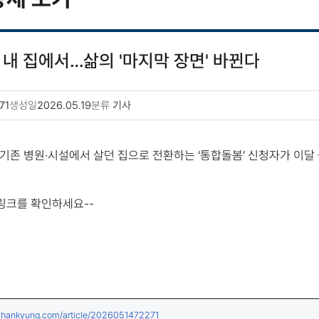
 내 집에서…삶의 '마지막 장면' 바뀐다
71
생성일
2026.05.19
분류
기사
기존 병원·시설에서 살던 집으로 전환하는 ‘통합돌봄’ 신청자가 이달 
 링크를 확인하세요--
(새창열림)
w.hankyung.com/article/2026051472271