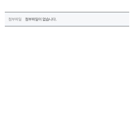
첨부파일
첨부파일이 없습니다.
목록
(우)30107 세종특별자치시 다솜로 261(어진동, 정부세종청사)
정부통합콜센터 - 국번없이 110
개인정보처리방침
저작권 정책
(새창열림)