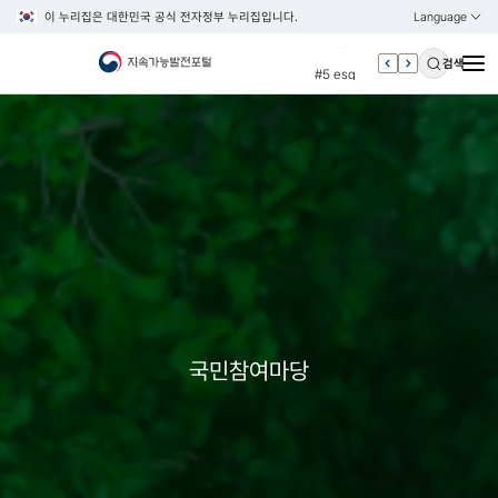
이 누리집은 대한민국 공식 전자정부 누리집입니다.
Language
열기
KOREAN
#4 관세
ENGLISH
#5 esg
검색
#6 빈곤
#7 un
#1 경제
#2 환경
#3 vnr
#4 관세
#5 esg
#6 빈곤
#7 un
국민참여마당