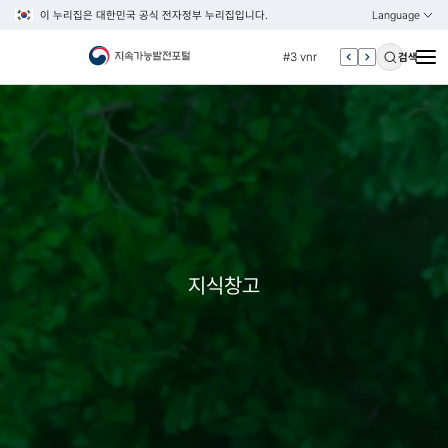
이 누리집은 대한민국 공식 전자정부 누리집입니다.
Language
열기
KOREAN
#2 환경
ENGLISH
#3 vnr
검색
#4 관세
#5 esg
#6 빈곤
#7 un
#1 경제
#2 환경
#3 vnr
지식창고
#4 관세
#5 esg
#6 빈곤
#7 un