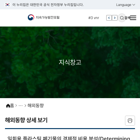
이 누리집은 대한민국 공식 전자정부 누리집입니다.
Language
열기
KOREAN
#2 환경
ENGLISH
#3 vnr
검색
#4 관세
#5 esg
#6 빈곤
#7 un
지식창고
#1 경제
#2 환경
#3 vnr
#4 관세
#5 esg
홈
해외동향
#6 빈곤
해외동향 상세 보기
#7 un
일회용 플라스틱 폐기물의 경제적 비용 분석(Determining