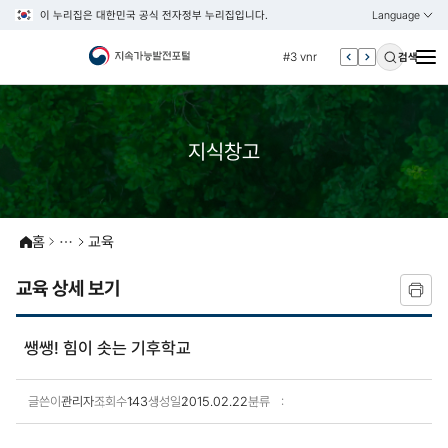
이 누리집은 대한민국 공식 전자정부 누리집입니다.
Language
열기
KOREAN
#2 환경
ENGLISH
#3 vnr
검색
#4 관세
#5 esg
지식창고
#6 빈곤
#7 un
#1 경제
#2 환경
홈
교육
#3 vnr
교육 상세 보기
#4 관세
#5 esg
쌩쌩! 힘이 솟는 기후학교
#6 빈곤
#7 un
글쓴이
관리자
조회수
143
생성일
2015.02.22
분류
교육 상세보기