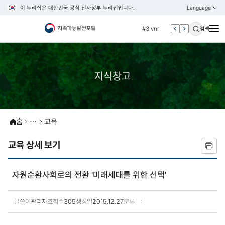
이 누리집은 대한민국 공식 전자정부 누리집입니다.
Language
열기
KOREAN
#2 환경
ENGLISH
#3 vnr
검색
#4 관세
#5 esg
지식창고
#6 빈곤
#7 un
#1 경제
#2 환경
홈
교육
#3 vnr
교육 상세 보기
#4 관세
#5 esg
자원순환사회로의 전환 '미래세대를 위한 선택'
#6 빈곤
#7 un
글쓴이
관리자
조회수
305
생성일
2015.12.27
분류
교육 상세보기