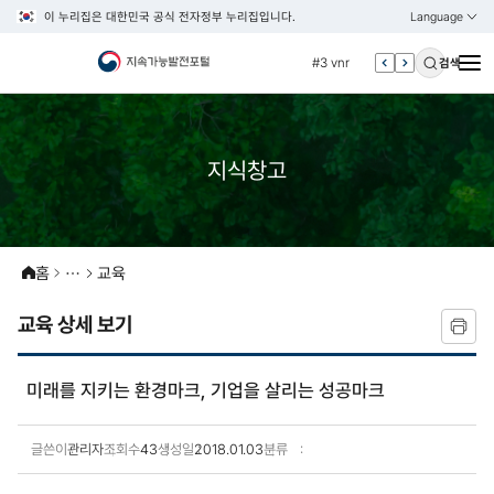
이 누리집은 대한민국 공식 전자정부 누리집입니다.
Language
열기
KOREAN
#2 환경
ENGLISH
#3 vnr
검색
#4 관세
#5 esg
#6 빈곤
지식창고
#7 un
#1 경제
#2 환경
홈
교육
#3 vnr
교육 상세 보기
#4 관세
#5 esg
미래를 지키는 환경마크, 기업을 살리는 성공마크
#6 빈곤
#7 un
글쓴이
관리자
조회수
43
생성일
2018.01.03
분류
교육 상세보기