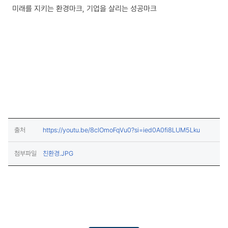
미래를 지키는 환경마크, 기업을 살리는 성공마크
(새창열림)
출처
https://youtu.be/8clOmoFqVu0?si=ied0A0fi8LUM5Lku
(다운로드)
첨부파일
친환경.JPG