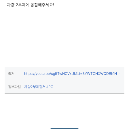
차량 2부제에 동참해주세요!
(새창
출처
https://youtu.be/cg5TwHCVxUk?si=BYWTOHXWQDBh1H_r
(다운로드)
첨부파일
차량2부제캡처.JPG