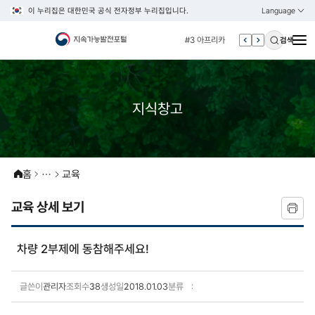
이 누리집은 대한민국 공식 전자정부 누리집입니다.
Language
열기
KOREAN
#2 esg
ENGLISH
#3 아프리카
검색
#4 un
#5 vnr
#6 환경
지식창고
#7 관세
#1 경제
#2 esg
홈
교육
#3 아프리카
교육 상세 보기
#4 un
#5 vnr
차량 2부제에 동참해주세요!
#6 환경
#7 관세
글쓴이
관리자
조회수
38
생성일
2018.01.03
분류
교육 상세보기