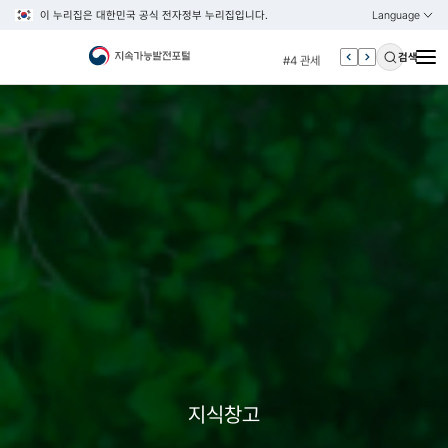
이 누리집은 대한민국 공식 전자정부 누리집입니다.
Language
열기
KOREAN
#3 vnr
ENGLISH
#4 관세
검색
#5 esg
#6 빈곤
#7 un
#1 경제
#2 환경
#3 vnr
#4 관세
#5 esg
#6 빈곤
#7 un
지식창고