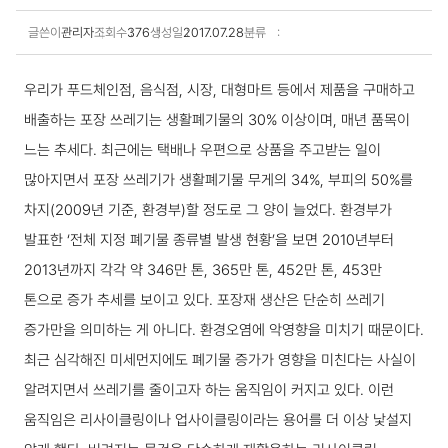
글쓴이
관리자
조회수
376
생성일
2017.07.28
분류
교육 상세보기
우리가 푸드체인점, 음식점, 시장, 대형마트 등에서 제품을 구매하고
배출하는 포장 쓰레기는 생활폐기물의 30% 이상이며, 매년 품목이
느는 추세다. 최근에는 택배나 우편으로 상품을 주고받는 일이
많아지면서 포장 쓰레기가 생활폐기물 무게의 34%, 부피의 50%를
차지(2009년 기준, 환경부)할 정도로 그 양이 늘었다. 환경부가
발표한 ‘전체 지정 폐기물 종류별 발생 현황’을 보면 2010년부터
2013년까지 각각 약 346만 톤, 365만 톤, 452만 톤, 453만
톤으로 증가 추세를 보이고 있다. 포장재 생산은 단순히 쓰레기
증가만을 의미하는 게 아니다. 환경오염에 악영향을 미치기 때문이다.
최근 심각해진 미세먼지에도 폐기물 증가가 영향을 미친다는 사실이
알려지면서 쓰레기를 줄이고자 하는 움직임이 커지고 있다.
이런
움직임은 리사이클링이나 업사이클링이라는 용어를 더 이상 낯설지