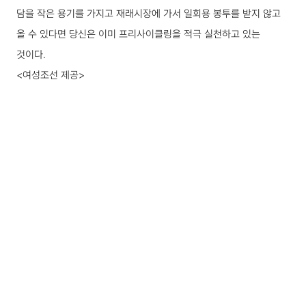
담을 작은 용기를 가지고 재래시장에 가서 일회용 봉투를 받지 않고
올 수 있다면 당신은 이미 프리사이클링을 적극 실천하고 있는
것이다.
<여성조선 제공>
출처
http://woman.chosun.com/client/news/viw.asp?
(새창열
cate=C02&mcate=M1003&nNewsNumb=20170759709
첨부파일
첨부파일이 없습니다.
목록