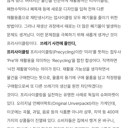
않게 했다. 버려지는 물건을 단순하게 재활용하는 리사이클링,
폐현수막이나 폐목재 등에 새로운 디자인을 입혀 전혀 다른
재활용품으로 재탄생시키는 업사이클링 모두 폐기물을 줄이기 위한
방법이다. 그러나 재생산 과정에서 때로는 더 많은 폐기물이 발생하는
문제도 생겨났다. 이런 문제점을 극복하기 위해 새롭게 생겨난 것이
프리사이클링이다.
쓰레기 사전에 줄인다,
프리사이클링
프리사이클링(Precycling)이란 ‘미리’를 뜻하는 접두사
‘Pre’와 재활용을 의미하는 ‘Recycling’을 합친 합성어다. 직역하면
‘사전 재활용’이라는 의미가 된다. 재활용 가능성을 생각하면서
물건을 구매한다는 뜻으로, 물품의 용기에 구매 물품을 담고 적정량을
구매함으로써 또 다른 쓰레기의 생산을 원천 차단하겠다는
것이다.
프리사이클링을 실천하는 유명한 사례로 독일의 슈퍼마켓이
있다. 오리지널 언페어팍트(Original Unverpackt)라는 가게인데,
이곳에는 곡물, 과일, 음료 등의 식품뿐 아니라 샴푸, 치약 등 400여
가지의 상품들이 진열돼 있다. 소비자들은 집에서 챙겨 온 바구니,