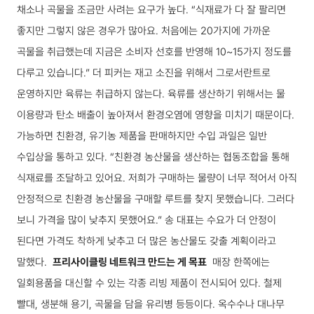
채소나 곡물을 조금만 사려는 요구가 높다.
“식재료가 다 잘 팔리면
좋지만 그렇지 않은 경우가 많아요. 처음에는 20가지에 가까운
곡물을 취급했는데 지금은 소비자 선호를 반영해 10~15가지 정도를
다루고 있습니다.”
더 피커는 재고 소진을 위해서 그로서란트로
운영하지만 육류는 취급하지 않는다. 육류를 생산하기 위해서는 물
이용량과 탄소 배출이 높아져서 환경오염에 영향을 미치기 때문이다.
가능하면 친환경, 유기농 제품을 판매하지만 수입 과일은 일반
수입상을 통하고 있다.
“친환경 농산물을 생산하는 협동조합을 통해
식재료를 조달하고 있어요. 저희가 구매하는 물량이 너무 적어서 아직
안정적으로 친환경 농산물을 구매할 루트를 찾지 못했습니다. 그러다
보니 가격을 많이 낮추지 못했어요.”
송 대표는 수요가 더 안정이
된다면 가격도 착하게 낮추고 더 많은 농산물도 갖출 계획이라고
말했다.
프리사이클링 네트워크 만드는 게 목표
매장 한쪽에는
일회용품을 대신할 수 있는 각종 리빙 제품이 전시되어 있다. 철제
빨대, 생분해 용기, 곡물을 담을 유리병 등등이다. 옥수수나 대나무