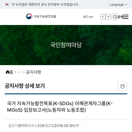
이 누리집은 대한민국 공식 전자정부 누리집입니다.
Language
열기
KOREAN
#2 환경
ENGLISH
#3 vnr
검색
#4 관세
#5 esg
#6 빈곤
국민참여마당
#7 un
#1 경제
#2 환경
홈
공지사항
#3 vnr
공지사항 상세 보기
#4 관세
#5 esg
국가 지속가능발전목표(K-SDGs) 이해관계자그룹(K-
#6 빈곤
MGoS) 입장보고서(노동자와 노동조합)
#7 un
글쓴이
관리자
조회수
238
생성일
2018.06.19
분류