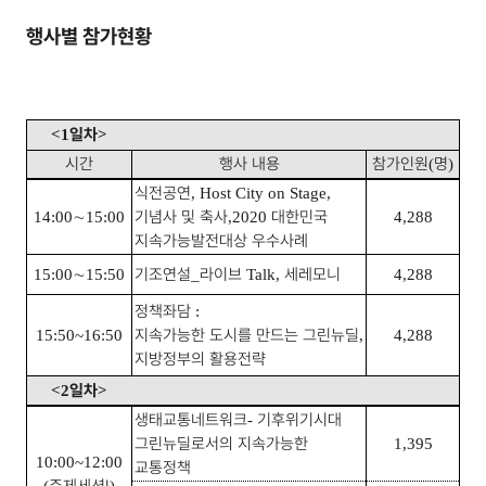
행사별 참가현황
일차
<1
>
시간
행사 내용
참가인원
명
(
)
식전공연
, Host City on Stage,
∼
기념사 및 축사
대한민국
14:00
15:00
,
2020
4,288
지속가능발전대상 우수사례
∼
기조연설
라이브
세레모니
15:00
15:50
_
Talk,
4,288
정책좌담
:
지속가능한 도시를 만드는 그린뉴딜
15:50~16:50
,
4,288
지방정부의 활용전략
일차
<2
>
생태교통네트워크
기후위기시대
-
그린뉴딜로서의 지속가능한
1,395
10:00~12:00
교통정책
주제세션
Ⅰ
(
)