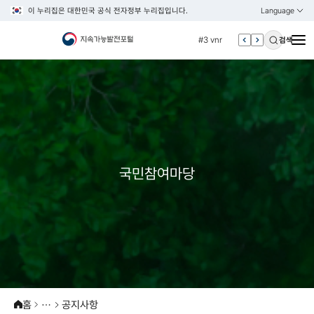
이 누리집은 대한민국 공식 전자정부 누리집입니다.
Language
열기
KOREAN
#2 환경
ENGLISH
#3 vnr
검색
#4 관세
#5 esg
#6 빈곤
#7 un
#1 경제
#2 환경
국민참여마당
#3 vnr
#4 관세
#5 esg
#6 빈곤
#7 un
홈
공지사항