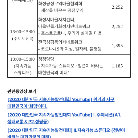
화성공정무역마을협의회
2,252
세상을 바꾸는 공정무역
-
화성시마을자치센터
,
마을만들기화성시민네트워크
2,252
13:00~15:00
포스트코로나
우리가 살아갈 마을
-
,
주제세션
Ⅱ
(
)
전국성평등의제네트워크
1,395
코로나
와 여성
일자리
불평등
-
-19
,
,
청청당당
10:00~15:00
지속가능
지속가능 스튜디오
청년이 바라는
(
-
‘
1,185
스튜디오
대한민국의 미래
)
’
관련동영상 보기
[2020 대한민국 지속가능발전대회 YouTube] 위기의 지구,
대한민국이 '희망'이다.
[2020 대한민국 지속가능발전대회 YouTube] Ⅰ. 주제세션(A1.
생태교통 & P2.성평등)
[2020 대한민국 지속가능발전대회] Ⅱ.지속가능 스튜디오 (청년이
바라는 대한민국의 미래)