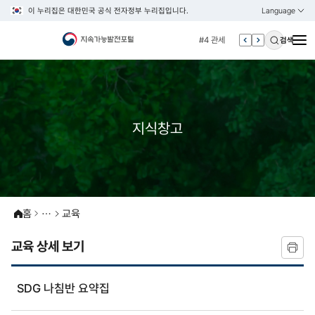
이 누리집은 대한민국 공식 전자정부 누리집입니다.
Language
열기
KOREAN
#3 vnr
ENGLISH
#4 관세
검색
#5 esg
#6 빈곤
#7 un
#1 경제
지식창고
#2 환경
#3 vnr
#4 관세
#5 esg
홈
교육
#6 빈곤
교육 상세 보기
#7 un
SDG 나침반 요약집